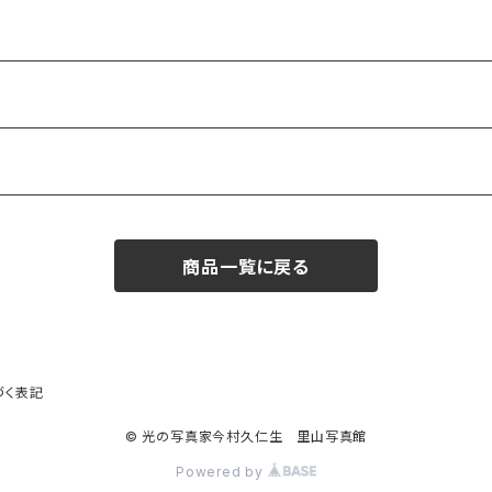
商品一覧に戻る
づく表記
© 光の写真家今村久仁生 里山写真館
Powered by