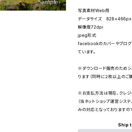
写真素材Web用
データサイズ 828×466px
解像度72dpi
jpeg形式
facebookのカバーやブ
ています。
※ダウンロード販売のためシ
ります（同時に２枚以上のご購
※お支払方法は現在、クレジ
（当ネットショップ運営シス
みの対応となっておりますの
Ship 