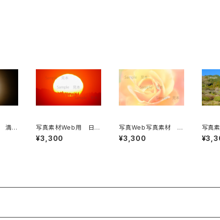
用 満月
写真素材Web用 日の
写真Web写真素材 バ
写真素
ームー
出の太陽
ラ
光寺五
¥3,300
¥3,300
¥3,3