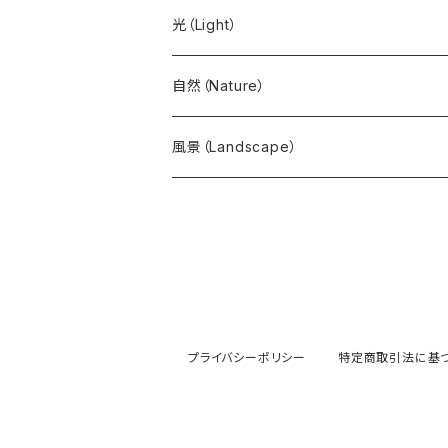
日の出（Sunrise）
光（Light）
森・林・木（woods）
自然（Nature）
花
風景（Landscape）
葉・樹
プライバシーポリシー
特定商取引法に基