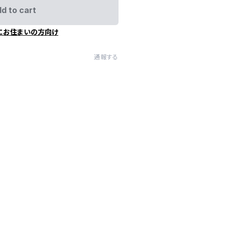
d to cart
にお住まいの方向け
通報する