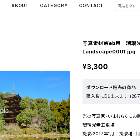
E
ABOUT
CATEGORY
CONTACT
写真素材Web用 瑠璃光
Landscape0001.jpg
¥3,300
ダウンロード販売の商品
購入後にDL出来ます (287
光の写真家・いまむらくにお
瑠璃光寺五重塔
撮影:2017年1月 撮影地: