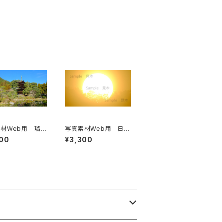
材Web用 瑠璃
写真素材Web用 日の
重塔（冬）
出の太陽
00
¥3,300