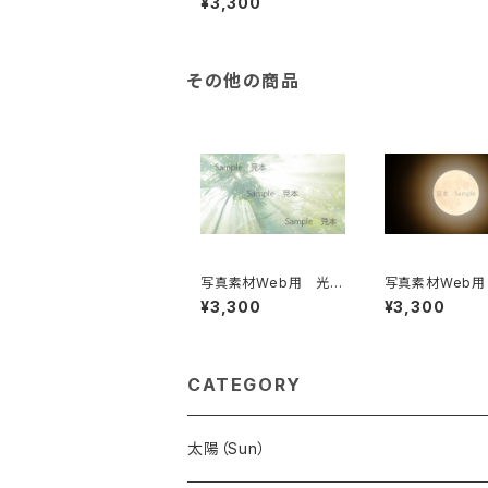
¥3,300
その他の商品
写真素材Web用 光流
写真素材Web
れ込む森
（2024年フラワ
¥3,300
¥3,300
ン）
CATEGORY
太陽（Sun）