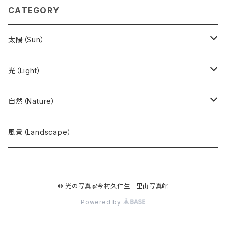
CATEGORY
太陽（Sun）
日の出（Sunrise）
光（Light）
森・林・木（woods）
自然（Nature）
花
風景（Landscape）
葉・樹
© 光の写真家今村久仁生 里山写真館
Powered by